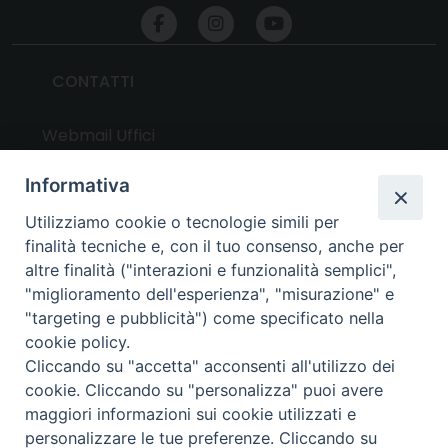
CONTATTI
Webmail Uffici
Webmail Parrocchie
Informativa
Utilizziamo cookie o tecnologie simili per
UTILITY
finalità tecniche e, con il tuo consenso, anche per
altre finalità ("interazioni e funzionalità semplici",
News
"miglioramento dell'esperienza", "misurazione" e
Altri articoli
"targeting e pubblicità") come specificato nella
cookie policy.
Notizie nazionali
Cliccando su "accetta" acconsenti all'utilizzo dei
Download
cookie. Cliccando su "personalizza" puoi avere
Amministrazione Trasparente
maggiori informazioni sui cookie utilizzati e
personalizzare le tue preferenze. Cliccando su