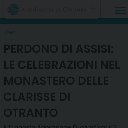
Skip
to
content
NEWS
PERDONO DI ASSISI:
LE CELEBRAZIONI NEL
MONASTERO DELLE
CLARISSE DI
OTRANTO
Il 1° agosto Adorazione Eucaristica; il 2