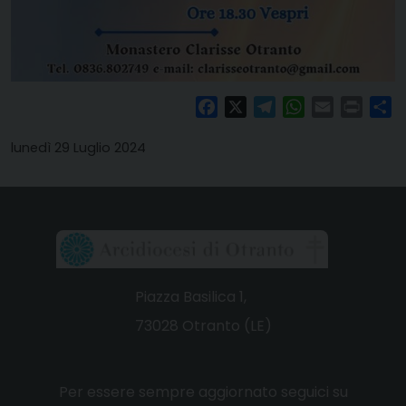
Facebook
X
Telegram
WhatsApp
Email
Print
Co
lunedì 29 Luglio 2024
Piazza Basilica 1,
73028 Otranto (LE)
Per essere sempre aggiornato seguici su