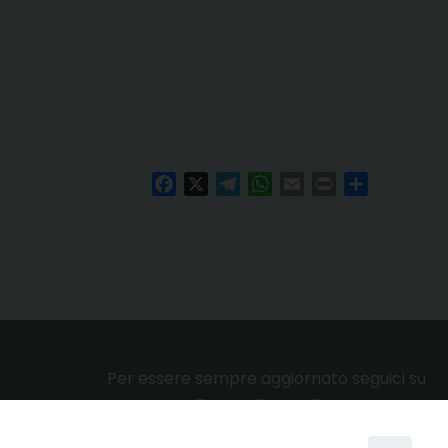
Facebook
X
Telegram
WhatsApp
Email
Print
Condividi
Per essere sempre aggiornato seguici su