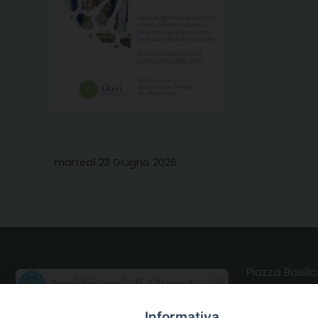
martedì 23 Giugno 2026
Piazza Basilic
73028 Otrant
Informativa