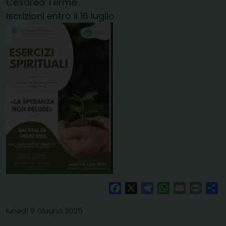
Cesarea Terme.
Iscrizioni entro il 16 luglio.
Facebook
X
Telegram
WhatsApp
Email
Print
Co
lunedì 9 Giugno 2025