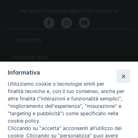
Per essere sempre aggiornato seguici su
CONTATTI
Webmail Uffici
Webmail Parrocchie
Informativa
Utilizziamo cookie o tecnologie simili per
UTILITY
finalità tecniche e, con il tuo consenso, anche per
altre finalità ("interazioni e funzionalità semplici",
News
"miglioramento dell'esperienza", "misurazione" e
Altri articoli
"targeting e pubblicità") come specificato nella
cookie policy.
Notizie nazionali
Cliccando su "accetta" acconsenti all'utilizzo dei
Download
cookie. Cliccando su "personalizza" puoi avere