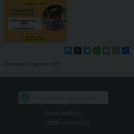
Facebook
X
Telegram
WhatsApp
Email
Print
Co
mercoledì 13 Agosto 2025
Piazza Basilica 1,
73028 Otranto (LE)