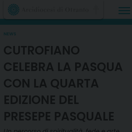
Skip
to
content
NEWS
CUTROFIANO
CELEBRA LA PASQUA
CON LA QUARTA
EDIZIONE DEL
PRESEPE PASQUALE
Un percorso di spiritualità, fede e arte