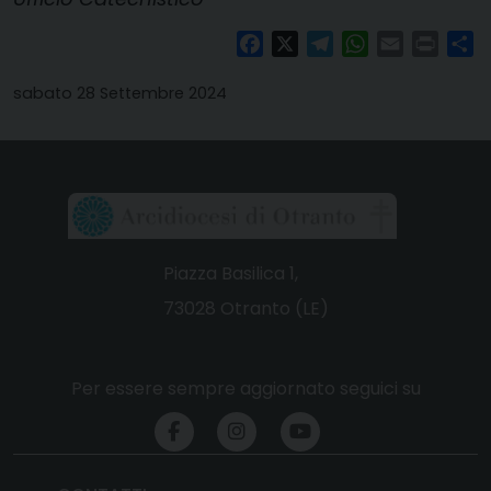
Facebook
X
Telegram
WhatsApp
Email
Print
Co
sabato 28 Settembre 2024
Piazza Basilica 1,
73028 Otranto (LE)
Per essere sempre aggiornato seguici su