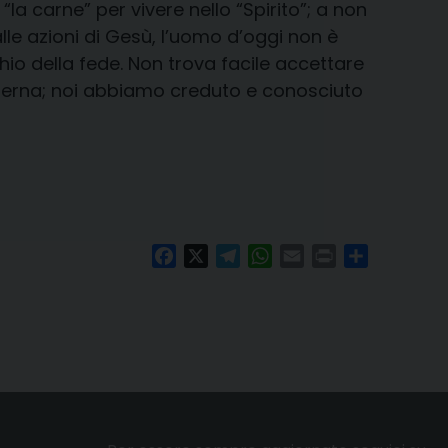
la carne” per vivere nello “Spirito”; a non
lle azioni di Gesù, l’uomo d’oggi non è
hio della fede. Non trova facile accettare
ta eterna; noi abbiamo creduto e conosciuto
Facebook
X
Telegram
WhatsApp
Email
Print
Condividi