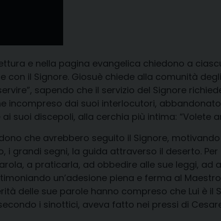
tura e nella pagina evangelica chiedono a ciascun
con il Signore. Giosuè chiede alla comunità degli
servire”, sapendo che il servizio del Signore richie
 incompreso dai suoi interlocutori, abbandonato da
i suoi discepoli, alla cerchia più intima: “Volete
ondono che avrebbero seguito il Signore, motivando 
to, i grandi segni, la guida attraverso il deserto. Pe
rola, a praticarla, ad obbedire alle sue leggi, ad 
stimoniando un’adesione piena e ferma al Maestro
erità delle sue parole hanno compreso che Lui è il S
econdo i sinottici, aveva fatto nei pressi di Cesare