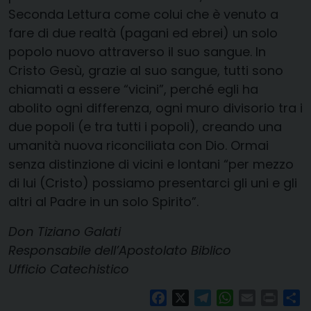
Seconda Lettura come colui che è venuto a
fare di due realtà (pagani ed ebrei) un solo
popolo nuovo attraverso il suo sangue. In
Cristo Gesù, grazie al suo sangue, tutti sono
chiamati a essere “vicini”, perché egli ha
abolito ogni differenza, ogni muro divisorio tra i
due popoli (e tra tutti i popoli), creando una
umanità nuova riconciliata con Dio. Ormai
senza distinzione di vicini e lontani “per mezzo
di lui (Cristo) possiamo presentarci gli uni e gli
altri al Padre in un solo Spirito”.
Don Tiziano Galati
Responsabile dell’Apostolato Biblico
Ufficio Catechistico
Facebook
X
Telegram
WhatsApp
Email
Print
Co