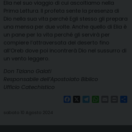
Elia nel suo viaggio di cui ascoltiamo nella
Prima Lettura. Il profeta sente la presenza di
Dio nella sua vita perché Egli stesso gli prepara
una mensa per due volte. Anche quello di Elia è
un pane per la vita perché gli servirà per
compiere l’attraversata del deserto fino
all’Oreb dove poi incontrerà Dio nel sussurro di
un vento leggero.
Don Tiziano Galati
Responsabile dell’Apostolato Biblico
Ufficio Catechistico
Facebook
X
Telegram
WhatsApp
Email
Print
Co
sabato 10 Agosto 2024