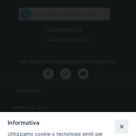
Piazza Basilica 1,
73028 Otranto (LE)
Per essere sempre aggiornato seguici su
CONTATTI
Webmail Uffici
Webmail Parrocchie
Informativa
Utilizziamo cookie o tecnologie simili per
UTILITY