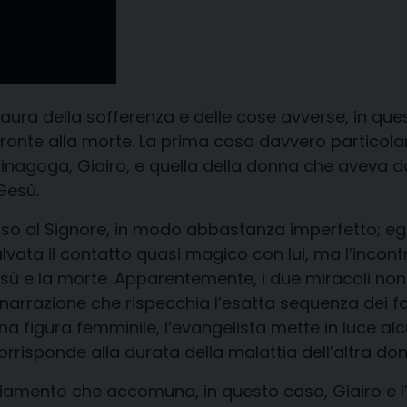
paura della sofferenza e delle cose avverse, in qu
fronte alla morte. La prima cosa davvero particolar
la sinagoga, Giairo, e quella della donna che aveva 
Gesù.
so al Signore, in modo abbastanza imperfetto; egli,
ta il contatto quasi magico con lui, ma l’incontro 
esù e la morte. Apparentemente, i due miracoli non 
rrazione che rispecchia l’esatta sequenza dei fatti
 una figura femminile, l’evangelista mette in luce a
risponde alla durata della malattia dell’altra don
giamento che accomuna, in questo caso, Giairo e l’