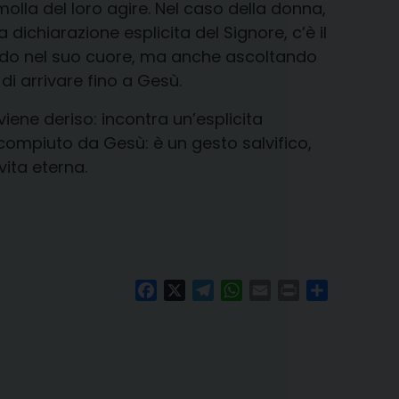
olla del loro agire. Nel caso della donna,
dichiarazione esplicita del Signore, c’è il
ndo nel suo cuore, ma anche ascoltando
di arrivare fino a Gesù.
iene deriso: incontra un’esplicita
 compiuto da Gesù: è un gesto salvifico,
vita eterna.
Facebook
X
Telegram
WhatsApp
Email
Print
Condividi