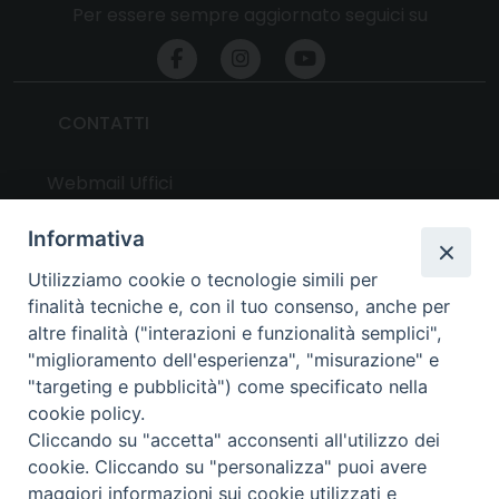
Per essere sempre aggiornato seguici su
CONTATTI
Webmail Uffici
Webmail Parrocchie
Informativa
Utilizziamo cookie o tecnologie simili per
UTILITY
finalità tecniche e, con il tuo consenso, anche per
altre finalità ("interazioni e funzionalità semplici",
News
"miglioramento dell'esperienza", "misurazione" e
Altri articoli
"targeting e pubblicità") come specificato nella
cookie policy.
Notizie nazionali
Cliccando su "accetta" acconsenti all'utilizzo dei
Download
cookie. Cliccando su "personalizza" puoi avere
Amministrazione Trasparente
maggiori informazioni sui cookie utilizzati e