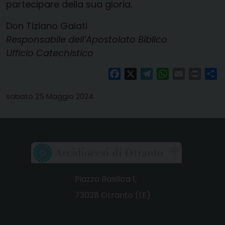
partecipare della sua gloria.
Don Tiziano Galati
Responsabile dell’Apostolato Biblico
Ufficio Catechistico
Facebook
X
Telegram
WhatsApp
Email
Print
Co
sabato 25 Maggio 2024
Piazza Basilica 1,
73028 Otranto (LE)