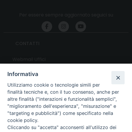
Per essere sempre aggiornato seguici su
CONTATTI
Webmail Uffici
Webmail Parrocchie
Informativa
Utilizziamo cookie o tecnologie simili per
UTILITY
finalità tecniche e, con il tuo consenso, anche per
altre finalità ("interazioni e funzionalità semplici",
News
"miglioramento dell'esperienza", "misurazione" e
Altri articoli
"targeting e pubblicità") come specificato nella
cookie policy.
Notizie nazionali
Cliccando su "accetta" acconsenti all'utilizzo dei
Download