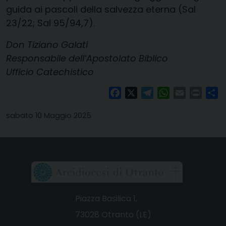
guida ai pascoli della salvezza eterna (Sal
23/22; Sal 95/94,7).
Don Tiziano Galati
Responsabile dell’Apostolato Biblico
Ufficio Catechistico
Facebook
X
Telegram
WhatsApp
Email
Print
Co
sabato 10 Maggio 2025
Piazza Basilica 1,
73028 Otranto (LE)