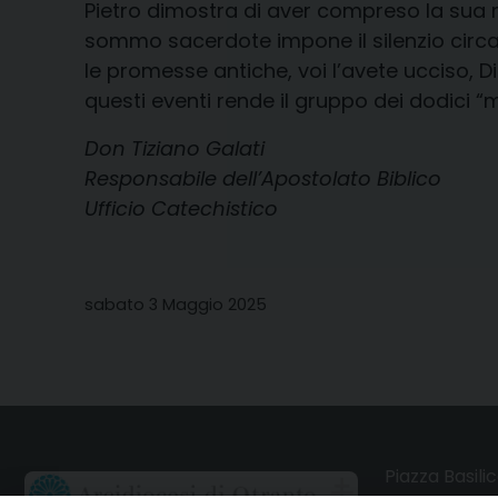
Pietro dimostra di aver compreso la sua mi
sommo sacerdote impone il silenzio circa
le promesse antiche, voi l’avete ucciso, D
questi eventi rende il gruppo dei dodici “m
Don Tiziano Galati
Responsabile dell’Apostolato Biblico
Ufficio Catechistico
sabato 3 Maggio 2025
Piazza Basilic