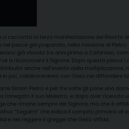
i racconta la terza manifestazione del Risorto ai 
el pesce già preparato, nella missione di Pietro. G
evano già vissuto tre anni prima a Cafarnao, come 
e a riconoscere il Signore. Dopo questa pesca i di
tribuito anche nell’evento della moltiplicazione, 
 in poi, collaboreranno con Gesù nel diffondere la
te Simon Pietro e per tre volte gli pone una dom
va rinnegato il suo Maestro, e dopo aver ricevuto 
ge che rimane sempre del Signore, ma che è affidato
ativo “Seguimi” che indica il compito primario di o
iare nel reggere il gregge che Gesù affida.