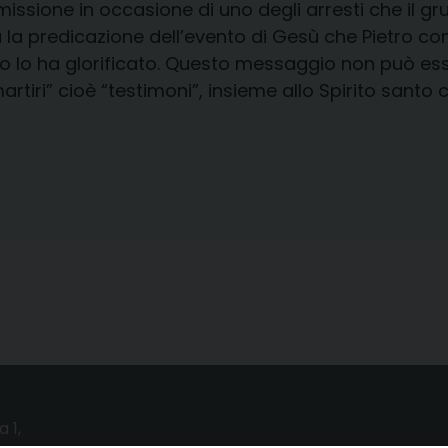
ssione in occasione di uno degli arresti che il gr
 la predicazione dell’evento di Gesù che Pietro 
io lo ha glorificato. Questo messaggio non può esse
artiri” cioè “testimoni”, insieme allo Spirito santo 
a 1,