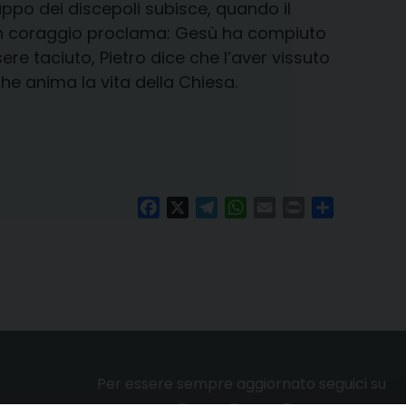
uppo dei discepoli subisce, quando il
con coraggio proclama: Gesù ha compiuto
re taciuto, Pietro dice che l’aver vissuto
che anima la vita della Chiesa.
Facebook
X
Telegram
WhatsApp
Email
Print
Condividi
Per essere sempre aggiornato seguici su