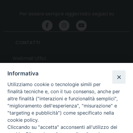
Per essere sempre aggiornato seguici su
CONTATTI
Webmail Uffici
Webmail Parrocchie
Informativa
Utilizziamo cookie o tecnologie simili per
UTILITY
finalità tecniche e, con il tuo consenso, anche per
altre finalità ("interazioni e funzionalità semplici",
News
"miglioramento dell'esperienza", "misurazione" e
Altri articoli
"targeting e pubblicità") come specificato nella
cookie policy.
Notizie nazionali
Cliccando su "accetta" acconsenti all'utilizzo dei
Download