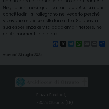
che “il corpo di Francesco è un corpo conteso.
Negli ultimi mesi, quando torna ad Assisi i suoi
concittadini, si rallegrano nel vederlo perché
volevano morisse nella loro città. Su questa
sua esperienza di vita dobbiamo riflettere, nei
nostri momenti di dolore”.
Facebook
X
Telegram
WhatsApp
Email
Print
Co
martedì 23 Luglio 2024
Piazza Basilica 1,
73028 Otranto (LE)