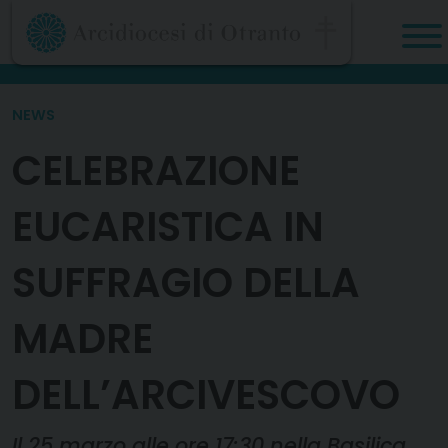
Skip
to
content
NEWS
CELEBRAZIONE
EUCARISTICA IN
SUFFRAGIO DELLA
MADRE
DELL’ARCIVESCOVO
Il 25 marzo alle ore 17:30 nella Basilica