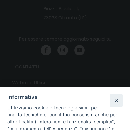
Piazza Basilica 1,
73028 Otranto (LE)
Per essere sempre aggiornato seguici su
CONTATTI
Webmail Uffici
Webmail Parrocchie
Informativa
Utilizziamo cookie o tecnologie simili per
UTILITY
finalità tecniche e, con il tuo consenso, anche per
altre finalità ("interazioni e funzionalità semplici",
News
"miglioramento dell'esperienza", "misurazione" e