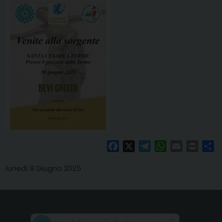
Facebook
X
Telegram
WhatsApp
Email
Print
Co
lunedì 9 Giugno 2025