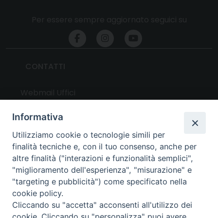
Per essere sempre aggiornato seguici su
CONTATTI
Webmail Uffici
Webmail Parrocchie
Informativa
Utilizziamo cookie o tecnologie simili per
UTILITY
finalità tecniche e, con il tuo consenso, anche per
altre finalità ("interazioni e funzionalità semplici",
News
"miglioramento dell'esperienza", "misurazione" e
Altri articoli
"targeting e pubblicità") come specificato nella
cookie policy.
Notizie nazionali
Cliccando su "accetta" acconsenti all'utilizzo dei
Download
cookie. Cliccando su "personalizza" puoi avere