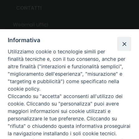
CONTATTI
Webmail Uffici
Webmail Parrocchie
Informativa
Utilizziamo cookie o tecnologie simili per
UTILITY
finalità tecniche e, con il tuo consenso, anche per
altre finalità ("interazioni e funzionalità semplici",
News
"miglioramento dell'esperienza", "misurazione" e
Altri articoli
"targeting e pubblicità") come specificato nella
cookie policy.
Notizie nazionali
Cliccando su "accetta" acconsenti all'utilizzo dei
Download
cookie. Cliccando su "personalizza" puoi avere
Amministrazione Trasparente
maggiori informazioni sui cookie utilizzati e
personalizzare le tue preferenze. Cliccando su
"rifiuta" o chiudendo questa informativa proseguirai
Privacy e cookie policy
la navigazione installando i soli cookie tecnici.