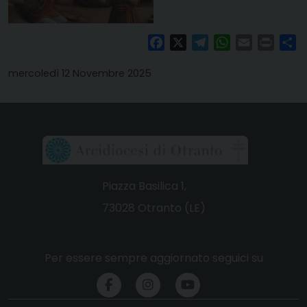
Facebook
X
Telegram
WhatsApp
Email
Print
Co
mercoledì 12 Novembre 2025
Piazza Basilica 1,
73028 Otranto (LE)
Per essere sempre aggiornato seguici su