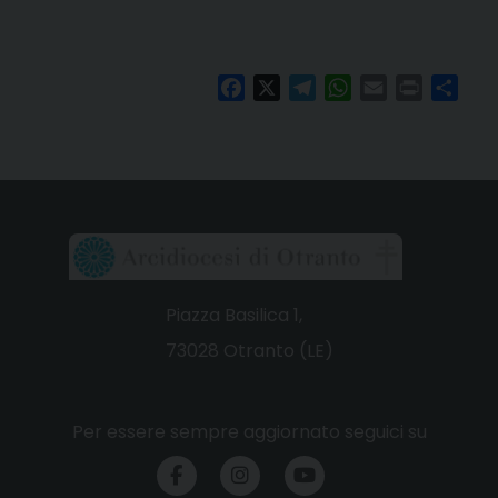
Facebook
X
Telegram
WhatsApp
Email
Print
Cond
Piazza Basilica 1,
73028 Otranto (LE)
Per essere sempre aggiornato seguici su