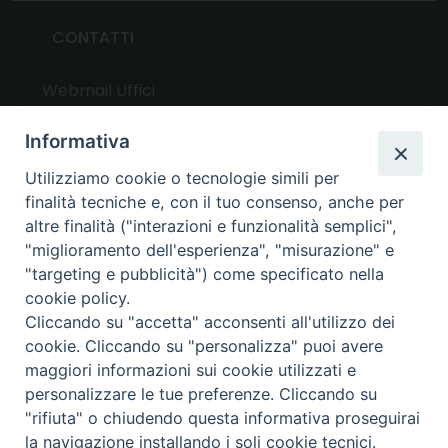
CONTATTI
Webmail Uffici
Webmail Parrocchie
Informativa
Utilizziamo cookie o tecnologie simili per
UTILITY
finalità tecniche e, con il tuo consenso, anche per
altre finalità ("interazioni e funzionalità semplici",
News
"miglioramento dell'esperienza", "misurazione" e
Altri articoli
"targeting e pubblicità") come specificato nella
cookie policy.
Notizie nazionali
Cliccando su "accetta" acconsenti all'utilizzo dei
Download
cookie. Cliccando su "personalizza" puoi avere
Amministrazione Trasparente
maggiori informazioni sui cookie utilizzati e
personalizzare le tue preferenze. Cliccando su
"rifiuta" o chiudendo questa informativa proseguirai
Privacy e cookie policy
la navigazione installando i soli cookie tecnici.