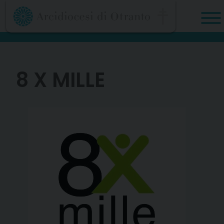
Skip
to
content
8 X MILLE