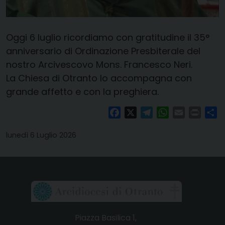
Oggi 6 luglio ricordiamo con gratitudine il 35°
anniversario di Ordinazione Presbiterale del
nostro Arcivescovo Mons. Francesco Neri.
La Chiesa di Otranto lo accompagna con
grande affetto e con la preghiera.
Facebook
X
Telegram
WhatsApp
Email
Print
Co
lunedì 6 Luglio 2026
Piazza Basilica 1,