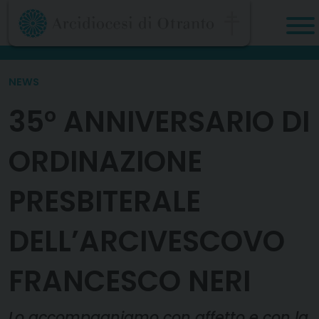
Skip
to
content
NEWS
35° ANNIVERSARIO DI
ORDINAZIONE
PRESBITERALE
DELL’ARCIVESCOVO
FRANCESCO NERI
Lo accompagniamo con affetto e con la