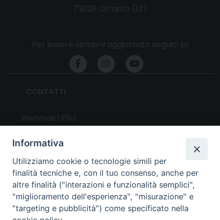
73028 Otranto (LE)
Per essere sempre aggiornato seguici su
CONTATTI
Webmail Uffici
Webmail Parrocchie
Informativa
Utilizziamo cookie o tecnologie simili per
UTILITY
finalità tecniche e, con il tuo consenso, anche per
altre finalità ("interazioni e funzionalità semplici",
News
"miglioramento dell'esperienza", "misurazione" e
Altri articoli
"targeting e pubblicità") come specificato nella