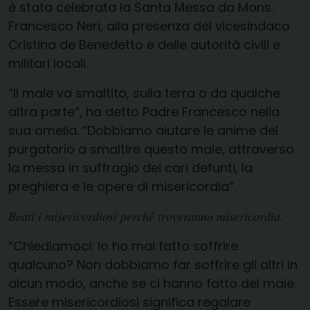
è stata celebrata la Santa Messa da Mons.
Francesco Neri, alla presenza del vicesindaco
Cristina de Benedetto e delle autorità civili e
militari locali.
“Il male va smaltito, sulla terra o da qualche
altra parte”, ha detto Padre Francesco nella
sua omelia. “Dobbiamo aiutare le anime del
purgatorio a smaltire questo male, attraverso
la messa in suffragio dei cari defunti, la
preghiera e le opere di misericordia”.
𝐵𝑒𝑎𝑡𝑖 𝑖 𝑚𝑖𝑠𝑒𝑟𝑖𝑐𝑜𝑟𝑑𝑖𝑜𝑠𝑖 𝑝𝑒𝑟𝑐ℎ𝑒́ 𝑡𝑟𝑜𝑣𝑒𝑟𝑎𝑛𝑛𝑜 𝑚𝑖𝑠𝑒𝑟𝑖𝑐𝑜𝑟𝑑𝑖𝑎.
“Chiediamoci: io ho mai fatto soffrire
qualcuno? Non dobbiamo far soffrire gli altri in
alcun modo, anche se ci hanno fatto del male.
Essere misericordiosi significa regalare