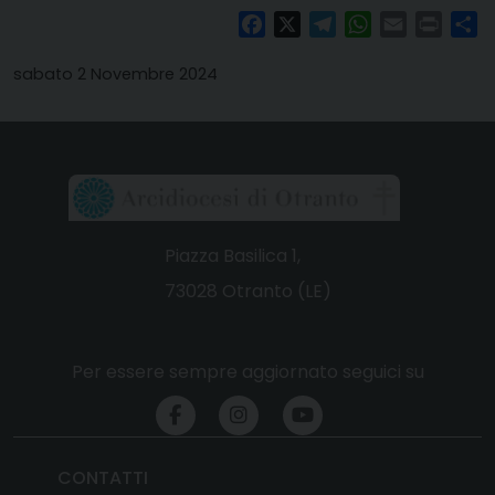
Facebook
X
Telegram
WhatsApp
Email
Print
Co
sabato 2 Novembre 2024
Piazza Basilica 1,
73028 Otranto (LE)
Per essere sempre aggiornato seguici su
CONTATTI