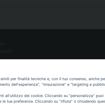
a 1,
o (LE)
UTILITY
News
imili per finalità tecniche e, con il tuo consenso, anche per 
amento dell'esperienza", "misurazione" e "targeting e pubbli
Altri articoli
Notizie nazionali
i all'utilizzo dei cookie. Cliccando su "personalizza" puoi
re le tue preferenze. Cliccando su "rifiuta" o chiudendo que
Download