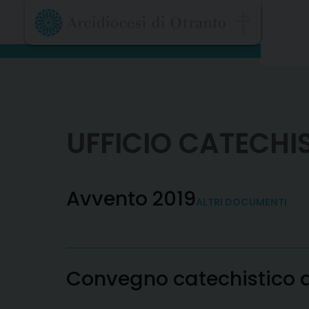
Skip
to
content
UFFICIO CATECHI
Avvento 2019
ALTRI DOCUMENTI
Convegno catechistico 