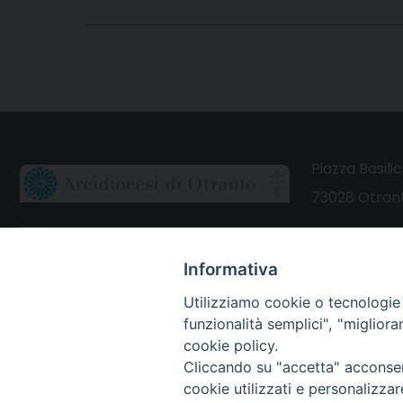
Piazza Basilic
73028 Otrant
CONTATTI
Informativa
Webmail Uffici
Utilizziamo cookie o tecnologie s
funzionalità semplici", "miglior
Webmail Parrocchie
cookie policy.
Cliccando su "accetta" acconsent
cookie utilizzati e personalizza