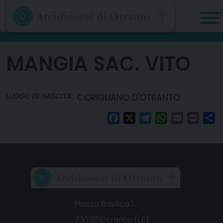
Skip
to
content
MANGIA SAC. VITO
LUOGO DI NASCITA:
CORIGLIANO D'OTRANTO
Facebook
X
Telegram
WhatsApp
Email
Print
Co
Piazza Basilica 1,
73028 Otranto (LE)