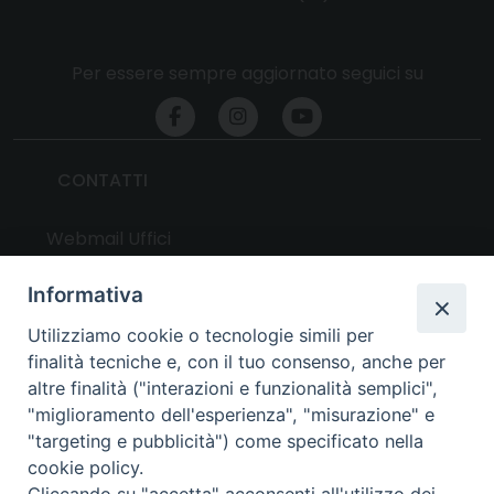
Per essere sempre aggiornato seguici su
CONTATTI
Webmail Uffici
Webmail Parrocchie
Informativa
Utilizziamo cookie o tecnologie simili per
UTILITY
finalità tecniche e, con il tuo consenso, anche per
altre finalità ("interazioni e funzionalità semplici",
News
"miglioramento dell'esperienza", "misurazione" e
Altri articoli
"targeting e pubblicità") come specificato nella
cookie policy.
Notizie nazionali