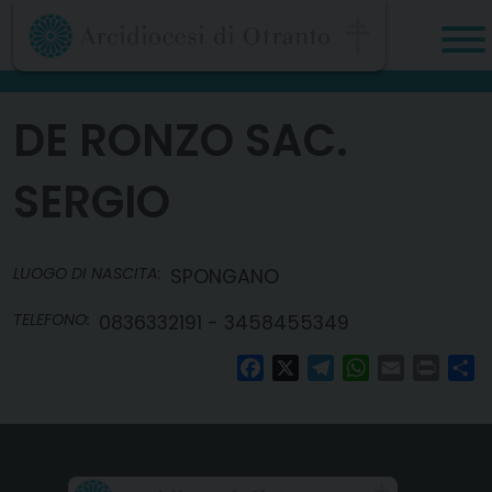
Skip
to
content
DE RONZO SAC.
SERGIO
LUOGO DI NASCITA:
SPONGANO
TELEFONO:
0836332191 - 3458455349
Facebook
X
Telegram
WhatsApp
Email
Print
Co