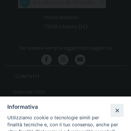
Piazza Basilica 1,
73028 Otranto (LE)
Per essere sempre aggiornato seguici su
CONTATTI
Webmail Uffici
Webmail Parrocchie
Informativa
Utilizziamo cookie o tecnologie simili per
UTILITY
finalità tecniche e, con il tuo consenso, anche per