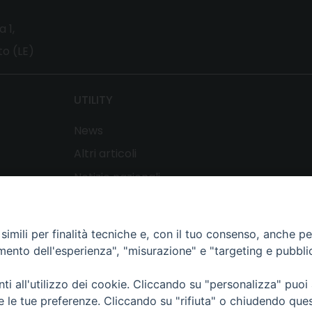
a 1,
o (LE)
UTILITY
News
Altri articoli
Notizie nazionali
Download
Amministrazione Trasparente
imili per finalità tecniche e, con il tuo consenso, anche per 
amento dell'esperienza", "misurazione" e "targeting e pubbli
Copyright ©
2024 - All Rights Reserved
i all'utilizzo dei cookie. Cliccando su "personalizza" puoi
re le tue preferenze. Cliccando su "rifiuta" o chiudendo que