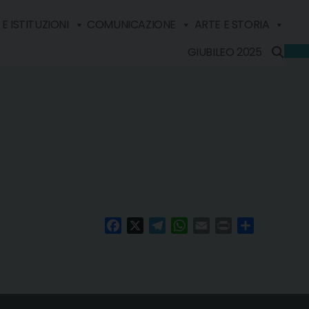
E ISTITUZIONI
COMUNICAZIONE
ARTE E STORIA
GIUBILEO 2025
Facebook
X
Telegram
WhatsApp
Email
Print
Condividi