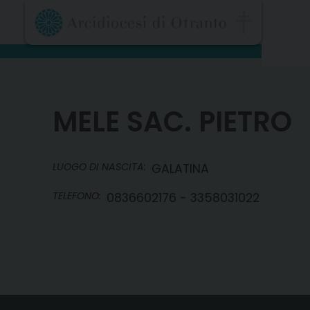
Skip
to
content
MELE SAC. PIETRO
LUOGO DI NASCITA:
GALATINA
TELEFONO:
0836602176 - 3358031022