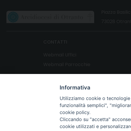
Piazza Basilic
73028 Otrant
CONTATTI
Webmail Uffici
Webmail Parrocchie
Informativa
Utilizziamo cookie o tecnologie s
funzionalità semplici", "miglior
cookie policy.
Cliccando su "accetta" acconsent
cookie utilizzati e personalizza