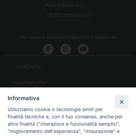
Piazza Basilica 1,
73028 Otranto (LE)
Per essere sempre aggiornato seguici su
CONTATTI
Webmail Uffici
Webmail Parrocchie
Informativa
Utilizziamo cookie o tecnologie simili per
UTILITY
finalità tecniche e, con il tuo consenso, anche per
altre finalità ("interazioni e funzionalità semplici",
News
"miglioramento dell'esperienza", "misurazione" e