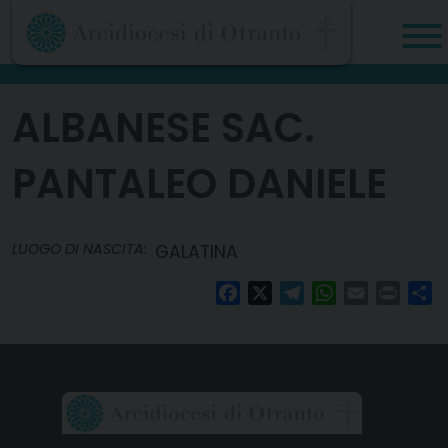
Skip
to
content
ALBANESE SAC.
PANTALEO DANIELE
LUOGO DI NASCITA:
GALATINA
Facebook
X
Telegram
WhatsApp
Email
Print
Co