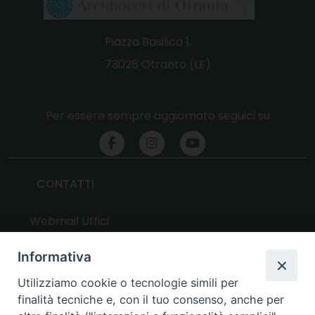
Piazza Basilica 1,
73028 Otranto (LE)
Per essere sempre aggiornato seguici su
CONTATTI
Webmail Uffici
Webmail Parrocchie
Informativa
Utilizziamo cookie o tecnologie simili per
UTILITY
finalità tecniche e, con il tuo consenso, anche per