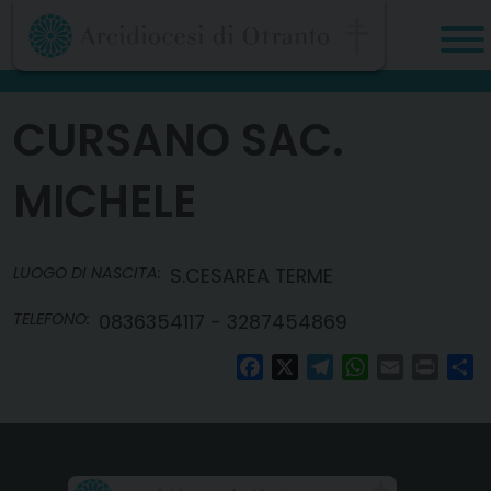
Skip
to
content
CURSANO SAC.
MICHELE
LUOGO DI NASCITA:
S.CESAREA TERME
TELEFONO:
0836354117 - 3287454869
Facebook
X
Telegram
WhatsApp
Email
Print
Co