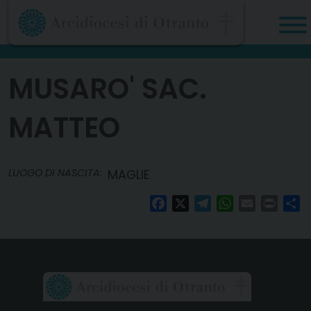
Skip
to
content
MUSARO' SAC.
MATTEO
LUOGO DI NASCITA:
MAGLIE
Facebook
X
Telegram
WhatsApp
Email
Print
Co