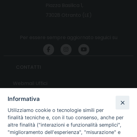
Piazza Basilica 1,
73028 Otranto (LE)
Per essere sempre aggiornato seguici su
CONTATTI
Webmail Uffici
Webmail Parrocchie
Informativa
Utilizziamo cookie o tecnologie simili per
UTILITY
finalità tecniche e, con il tuo consenso, anche per
altre finalità ("interazioni e funzionalità semplici",
News
"miglioramento dell'esperienza", "misurazione" e