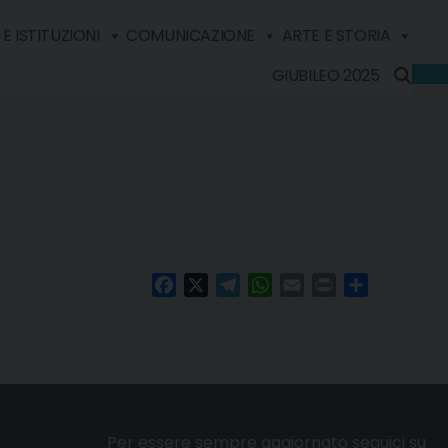
E ISTITUZIONI
COMUNICAZIONE
ARTE E STORIA
GIUBILEO 2025
Facebook
X
Telegram
WhatsApp
Email
Print
Condividi
Per essere sempre aggiornato seguici su