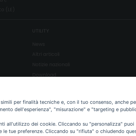
o (LE)
UTILITY
News
Altri articoli
Notizie nazionali
Download
Amministrazione Trasparente
Copyright ©
2024 - All Rights Reserved
imili per finalità tecniche e, con il tuo consenso, anche per 
amento dell'esperienza", "misurazione" e "targeting e pubbli
i all'utilizzo dei cookie. Cliccando su "personalizza" puoi
re le tue preferenze. Cliccando su "rifiuta" o chiudendo que