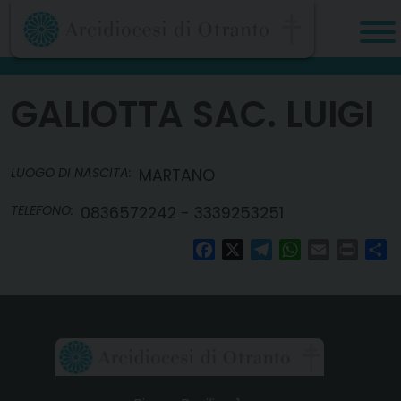
Skip
to
content
GALIOTTA SAC. LUIGI
LUOGO DI NASCITA:
MARTANO
TELEFONO:
0836572242 - 3339253251
Facebook
X
Telegram
WhatsApp
Email
Print
Co