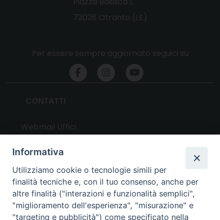
Piazza Basilica 1,
73028 Otranto (LE)
Per essere sempre aggiornato seguici su
CONTATTI
Webmail Uffici
Webmail Parrocchie
Informativa
Utilizziamo cookie o tecnologie simili per
UTILITY
finalità tecniche e, con il tuo consenso, anche per
altre finalità ("interazioni e funzionalità semplici",
News
"miglioramento dell'esperienza", "misurazione" e
Altri articoli
"targeting e pubblicità") come specificato nella