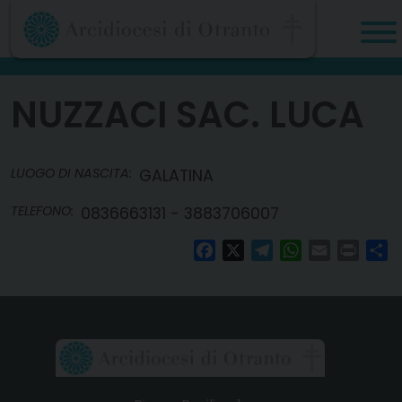
Skip
to
content
NUZZACI SAC. LUCA
LUOGO DI NASCITA:
GALATINA
TELEFONO:
0836663131 - 3883706007
Facebook
X
Telegram
WhatsApp
Email
Print
Co