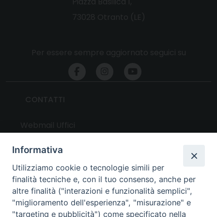
Piazza Basilica 1,
73028 Otranto (LE)
Per essere sempre aggiornato seguici su
CONTATTI
Webmail Uffici
Webmail Parrocchie
Informativa
Utilizziamo cookie o tecnologie simili per
UTILITY
finalità tecniche e, con il tuo consenso, anche per
altre finalità ("interazioni e funzionalità semplici",
News
"miglioramento dell'esperienza", "misurazione" e
Altri articoli
"targeting e pubblicità") come specificato nella