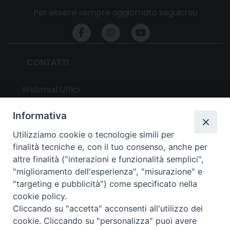
Per essere sempre aggiornato seguici su
CONTATTI
Webmail Uffici
Webmail Parrocchie
Informativa
Utilizziamo cookie o tecnologie simili per
UTILITY
finalità tecniche e, con il tuo consenso, anche per
altre finalità ("interazioni e funzionalità semplici",
News
"miglioramento dell'esperienza", "misurazione" e
Altri articoli
"targeting e pubblicità") come specificato nella
cookie policy.
Notizie nazionali
Cliccando su "accetta" acconsenti all'utilizzo dei
Download
cookie. Cliccando su "personalizza" puoi avere