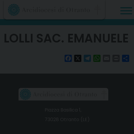
Skip
to
content
LOLLI SAC. EMANUELE
Facebook
X
Telegram
WhatsApp
Email
Print
Co
Piazza Basilica 1,
73028 Otranto (LE)